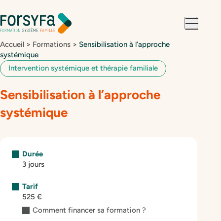
Aller à la
Aller au
navigation
contenu
Accueil
>
Formations
>
Sensibilisation à l’approche
systémique
Intervention systémique et thérapie familiale
Sensibilisation à l’approche
systémique
Durée
3 jours
Tarif
525 €
Comment financer sa formation ?