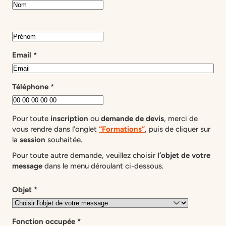
n
t
a
c
t
Email
*
e
r
Téléphone
*
Pour toute
inscription
ou
demande de devis
, merci de
vous rendre dans l’onglet
“Formations”
, puis de cliquer sur
la
session
souhaitée.
Pour toute autre demande, veuillez choisir
l’objet de votre
message
dans le menu déroulant ci-dessous.
Objet
*
Fonction occupée
*