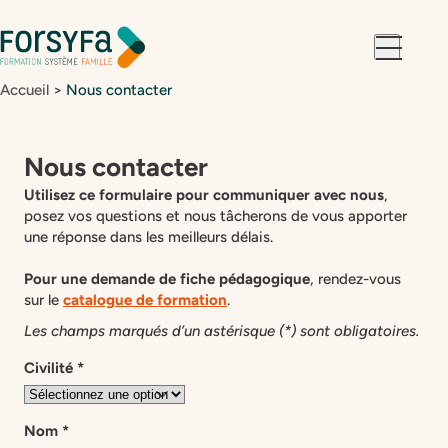
Aller à la
Aller au
navigation
contenu
Accueil
>
Nous contacter
Nous contacter
Utilisez ce formulaire pour communiquer avec nous
,
posez vos questions et nous tâcherons de vous apporter
une réponse dans les meilleurs délais.
Pour une demande de fiche pédagogique
, rendez-vous
sur le
catalogue de formation
.
N
Les champs marqués d’un astérisque (*) sont obligatoires.
o
Civilité
*
u
s
c
Nom
*
o