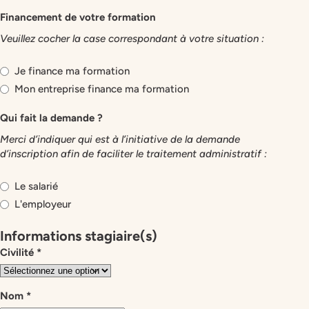
[Session]
Financement de votre formation
-
Veuillez cocher la case correspondant à votre situation :
Formulaire
d'inscription
Financement
*
Je finance ma formation
Mon entreprise finance ma formation
Qui fait la demande ?
Merci d’indiquer qui est à l’initiative de la demande
d’inscription afin de faciliter le traitement administratif :
Qui fait la demande ?
*
Le salarié
L'employeur
Informations stagiaire(s)
Civilité
*
Nom
*