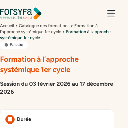
Aller à la
Aller au
navigation
contenu
Accueil
>
Catalogue des formations
>
Formation à
l'approche systémique 1er cycle
>
Formation à l'approche
systémique 1er cycle
Passée
Formation à l’approche
systémique 1er cycle
Session du 03 février 2026 au 17 décembre
2026
Durée