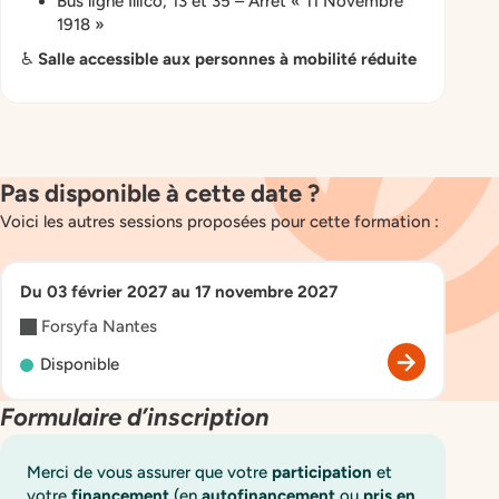
Bus ligne Illico, 13 et 35 – Arrêt « 11 Novembre
1918 »
♿
Salle accessible aux personnes à mobilité réduite
Pas disponible à cette date ?
Voici les autres sessions proposées pour cette formation :
Du 03 février 2027 au 17 novembre 2027
Forsyfa Nantes
Disponible
Formulaire d’inscription
Merci de vous assurer que votre
participation
et
votre
financement
(en
autofinancement
ou
pris en