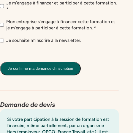
Optin autofinancement
*
Je m’engage à financer et participer à cette formation.
*
Optin entreprise
*
Mon entreprise s’engage à financer cette formation et
je m'engage à participer à cette formation. *
newsletter
Je souhaite m’inscrire à la newsletter.
Je confirme ma demande d’inscription
Demande de devis
Si votre participation à la session de formation est
financée, même partiellement, par un organisme
tiers (employeur, OPCO, France Travail, etc.), il est