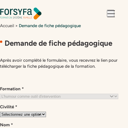
Aller à la
Aller au
navigation
contenu
Accueil
>
Demande de fiche pédagogique
Demande de fiche pédagogique
Après avoir complété le formulaire, vous recevrez le lien pour
télécharger la fiche pédagogique de la formation.
[Formation]
Formation
*
–
Recevoir
la
Civilité
*
fiche
pédagogique
Nom
*